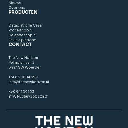
Nieuws
Over ons
PRODUCTEN
Dataplatform Cäsar
Profielshop.nl
Selectieshop.nl
Envisia platform
CONTACT
The New Horizon
Pelmolenlaan 2
3447 GW Woerden
+31 85 0604 999
info@thenewhorizon.nl
KvK 94309523
BTW NL866726020B01